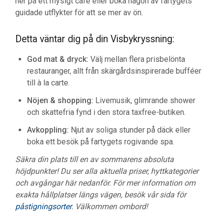
ner på ett mysigt café eller boka någon av fartygets
guidade utflykter för att se mer av ön.
Detta väntar dig på din Visbykryssning:
God mat & dryck:
Välj mellan flera prisbelönta
restauranger, allt från skärgårdsinspirerade bufféer
till à la carte.
Nöjen & shopping:
Livemusik, glimrande shower
och skattefria fynd i den stora taxfree-butiken.
Avkoppling:
Njut av soliga stunder på däck eller
boka ett besök på fartygets rogivande spa.
Säkra din plats till en av sommarens absoluta
höjdpunkter! Du ser alla aktuella priser, hyttkategorier
och avgångar här nedanför. För mer information om
exakta hållplatser längs vägen, besök vår sida för
påstigningsorter
. Välkommen ombord!