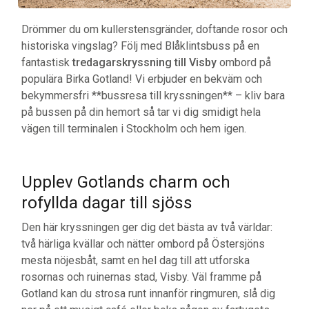
Drömmer du om kullerstensgränder, doftande rosor och
historiska vingslag? Följ med Blåklintsbuss på en
fantastisk
tredagarskryssning till Visby
ombord på
populära Birka Gotland! Vi erbjuder en bekväm och
bekymmersfri **bussresa till kryssningen** – kliv bara
på bussen på din hemort så tar vi dig smidigt hela
vägen till terminalen i Stockholm och hem igen.
Upplev Gotlands charm och
rofyllda dagar till sjöss
Den här kryssningen ger dig det bästa av två världar:
två härliga kvällar och nätter ombord på Östersjöns
mesta nöjesbåt, samt en hel dag till att utforska
rosornas och ruinernas stad, Visby. Väl framme på
Gotland kan du strosa runt innanför ringmuren, slå dig