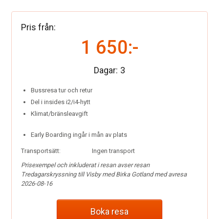
Pris från:
1 650:-
Dagar:
3
Bussresa tur och retur
Del i insides i2/i4-hytt
Klimat/bränsleavgift
Early Boarding ingår i mån av plats
Transportsätt:
Ingen transport
Prisexempel och inkluderat i resan avser resan
Tredagarskryssning till Visby med Birka Gotland med avresa
2026-08-16
Boka resa