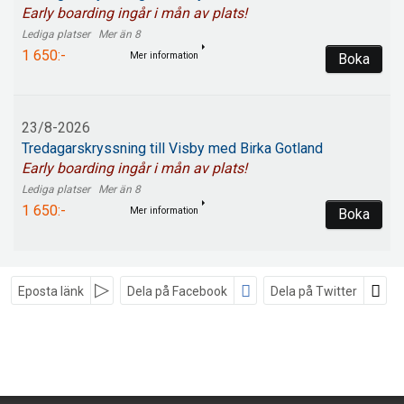
Early boarding ingår i mån av plats!
Mer än 8
1 650:-
Mer information
Boka
23/8-2026
Tredagarskryssning till Visby med Birka Gotland
Early boarding ingår i mån av plats!
Mer än 8
1 650:-
Mer information
Boka
Eposta länk
Dela på Facebook
Dela på Twitter
Sociala medier
Nyhetsbrev
Blåklintsbuss AB
Kyrkogatan 30