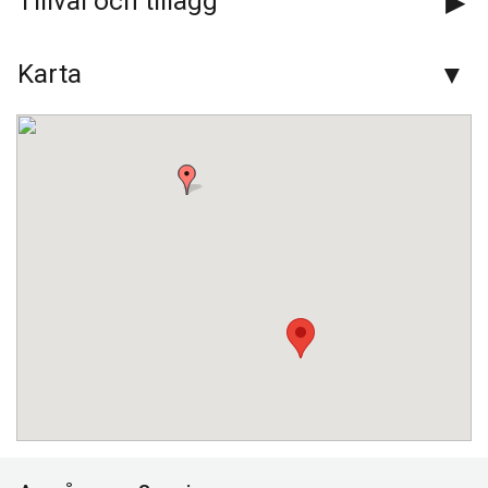
Tillval och tillägg
Instagram:
blaklintsbuss_ab
Karta
Adress:
Blåklintsbuss AB
Kyrkogatan 30
595 30
Mjölby
Kontaktformulär
Ring oss