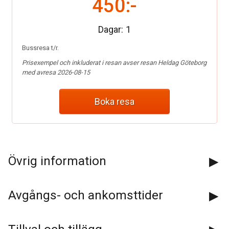
450:-
Dagar:
1
Bussresa t/r.
Prisexempel och inkluderat i resan avser resan Heldag Göteborg
med avresa 2026-08-15
Boka resa
Kontakta oss
Övrig information
Telefon:
0142-121 50
Avgångs- och ankomsttider
E-post:
info@blaklintsbuss.se
Facebook:
Blaklintsbuss