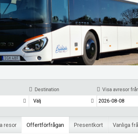
Destination
Visa avresor frå
Välj
a resor
Offertförfrågan
Presentkort
Vanliga fr