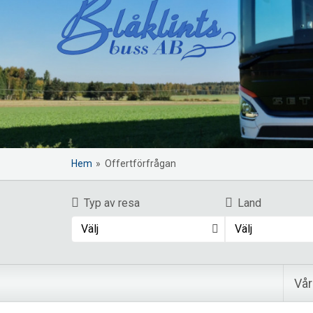
Hem
»
Offertförfrågan
Typ av resa
Land
Välj
Välj
Vår