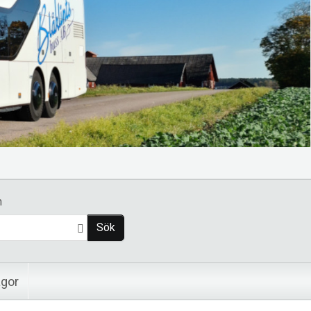
n
Sök
ågor