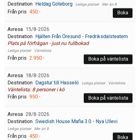
Heldag Göteborg
Mer än 8
450:-
Boka
15/8-2026
Hjälten Från Öresund - Fredriksdalsteatern
Plats på förfrågan - just nu fullbokad
Väntelista
2 950:-
Boka på väntelista
18/8-2026
Dagstur till Hasselö
Väntelista
Väntelista: 8 personer i kö
950:-
Boka på väntelista
28/8-2026
Swedish House Mafia 3.0 - Nya Ullevi
Mer än 8
450:-
Boka