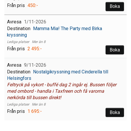
450:-
Boka
1/11-2026
Mamma Mia! The Party med Birka
kryssning
Mer än 8
2 495:-
Boka
9/11-2026
Nostalgikryssning med Cinderella till
Helsingfors
Feltryck på vykort - buffé dag 2 ingår ej. Bussen följer
med ombord - handla i Taxfreen och få varorna
nerkörda till bussen direkt!
Mer än 8
1 695:-
Boka