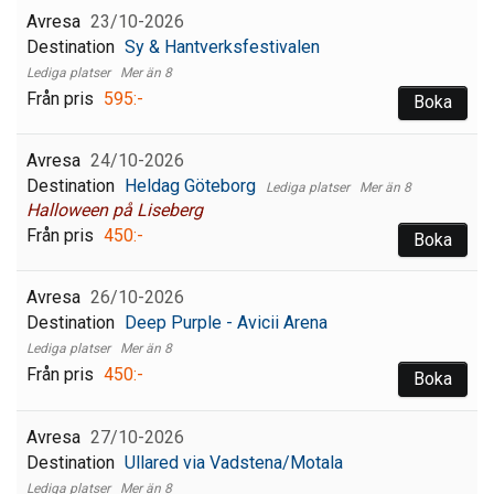
23/10-2026
Sy & Hantverksfestivalen
Mer än 8
595:-
Boka
24/10-2026
Heldag Göteborg
Mer än 8
Halloween på Liseberg
450:-
Boka
26/10-2026
Deep Purple - Avicii Arena
Mer än 8
450:-
Boka
27/10-2026
Ullared via Vadstena/Motala
Mer än 8