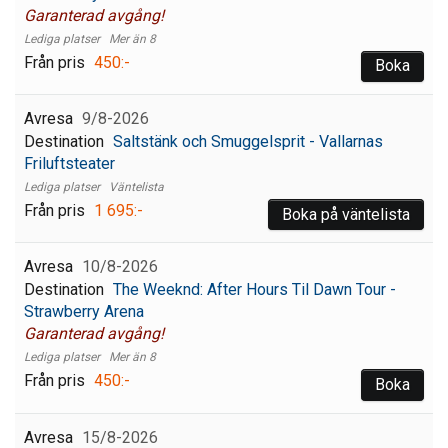
Garanterad avgång!
Mer än 8
450:-
Boka
9/8-2026
Saltstänk och Smuggelsprit - Vallarnas
Friluftsteater
Väntelista
1 695:-
Boka på väntelista
10/8-2026
The Weeknd: After Hours Til Dawn Tour -
Strawberry Arena
Garanterad avgång!
Mer än 8
450:-
Boka
15/8-2026