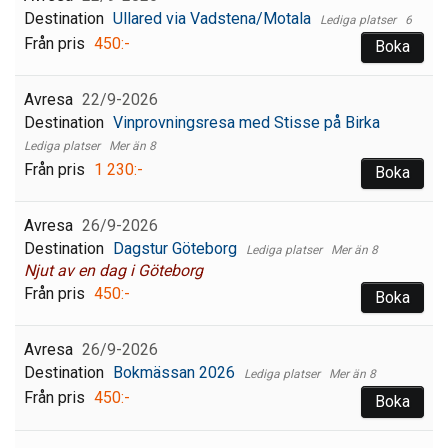
Ullared via Vadstena/Motala
6
450:-
Boka
22/9-2026
Vinprovningsresa med Stisse på Birka
Mer än 8
1 230:-
Boka
26/9-2026
Dagstur Göteborg
Mer än 8
Njut av en dag i Göteborg
450:-
Boka
26/9-2026
Bokmässan 2026
Mer än 8
450:-
Boka