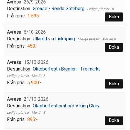
26/9-2026
Grease - Rondo Göteborg
8
1 595:-
Boka
6/10-2026
Ullared via Linköping
Mer än 8
450:-
Boka
15/10-2026
Oktoberfest i Bremen - Freimarkt
Mer än 8
5 900:-
Boka
21/10-2026
Oktoberfest ombord Viking Glory
Mer än 8
895:-
Boka