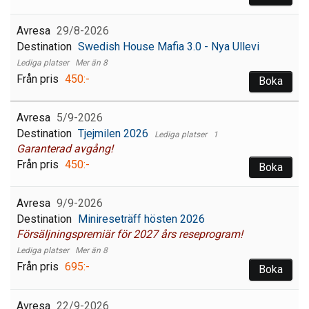
29/8-2026
Swedish House Mafia 3.0 - Nya Ullevi
Mer än 8
450:-
Boka
5/9-2026
Tjejmilen 2026
1
Garanterad avgång!
450:-
Boka
9/9-2026
Minireseträff hösten 2026
Försäljningspremiär för 2027 års reseprogram!
Mer än 8
695:-
Boka
22/9-2026