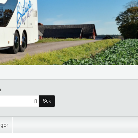
n
Sök
ågor