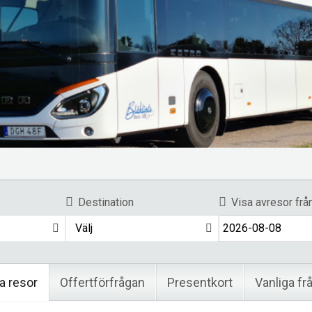
Destination
Visa avresor frå
Välj
a resor
Offertförfrågan
Presentkort
Vanliga fr