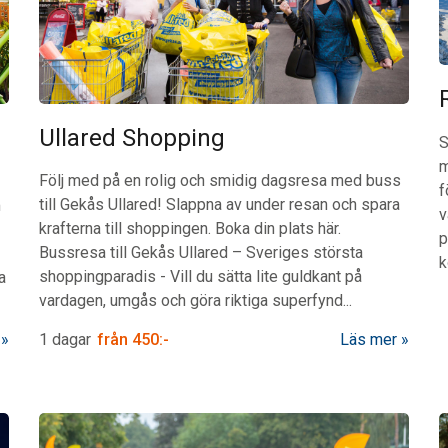
Ullared Shopping
S
m
Följ med på en rolig och smidig dagsresa med buss
f
till Gekås Ullared! Slappna av under resan och spara
m
v
krafterna till shoppingen. Boka din plats här.
p
Bussresa till Gekås Ullared – Sveriges största
k
shoppingparadis
-
Vill du sätta lite guldkant på
a
vardagen, umgås och göra riktiga superfynd...
1 dagar
från
450:-
Läs mer