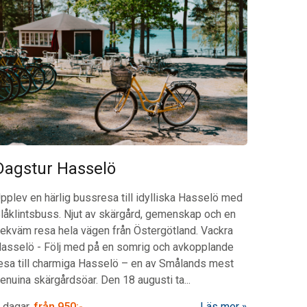
Dagstur Hasselö
pplev en härlig bussresa till idylliska Hasselö med
låklintsbuss. Njut av skärgård, gemenskap och en
ekväm resa hela vägen från Östergötland.
Vackra
asselö
-
Följ med på en somrig och avkopplande
esa till charmiga Hasselö – en av Smålands mest
enuina skärgårdsöar. Den 18 augusti ta...
 dagar
från
950:-
Läs mer