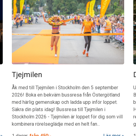
Tjejmilen
Åk med till Tjejmilen i Stockholm den 5 september
U
2026! Boka en bekväm bussresa från Östergötland
B
med härlig gemenskap och ladda upp inför loppet.
b
Säkra din plats idag!
Bussresa till Tjejmilen i
H
Stockholm 2026
-
Tjejmilen är loppet för dig som vill
r
kombinera rörelseglädje med en helt fan...
g
1 dagar
från
450:-
Läs mer
1