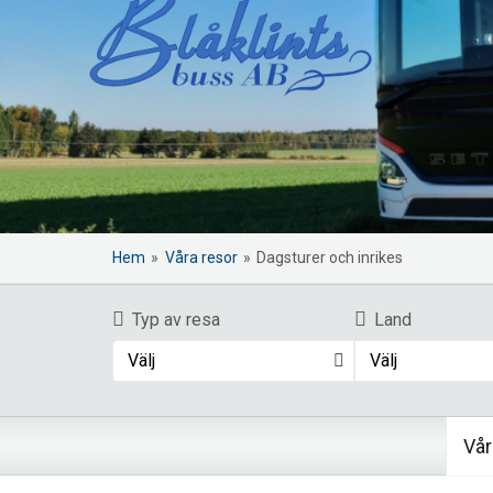
Hem
»
Våra resor
»
Dagsturer och inrikes
Typ av resa
Land
Välj
Välj
Vår