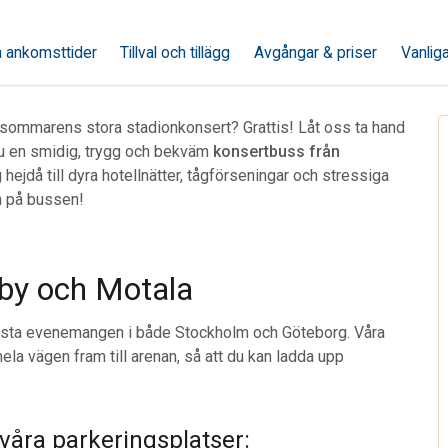
 ankomsttider
Tillval och tillägg
Avgångar & priser
Vanlig
ller sommarens stora stadionkonsert? Grattis! Låt oss ta hand
du en smidig, trygg och bekväm
konsertbuss från
 hejdå till dyra hotellnätter, tågförseningar och stressiga
n på bussen!
lby och Motala
 största evenemangen i både Stockholm och Göteborg. Våra
hela vägen fram till arenan, så att du kan ladda upp
 våra parkeringsplatser: