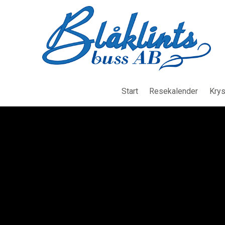
Start
Resekalender
Krys