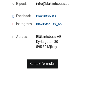
E-post:
info@blaklintsbuss.se
Facebook:
Blaklintsbuss
Instagram:
blaklintsbuss_ab
Adress:
Blåklintsbuss AB
Kyrkogatan 30
595 30
Mjölby
Kontaktformulär