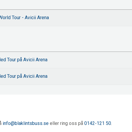
orld Tour - Avicii Arena
led Tour på Avicii Arena
led Tour på Avicii Arena
på
info@blaklintsbuss.se
eller ring oss på
0142-121 50
.