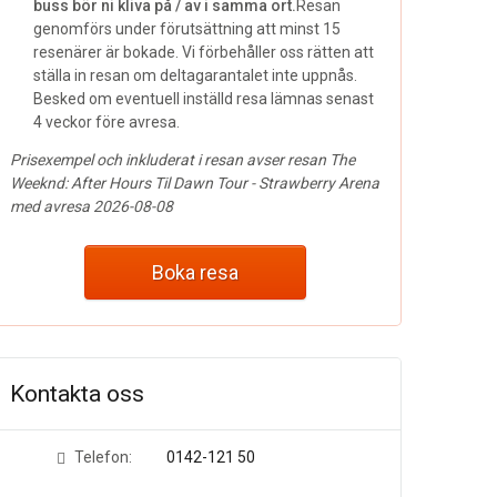
buss bör ni kliva på / av i samma ort.
Resan
genomförs under förutsättning att minst 15
resenärer är bokade. Vi förbehåller oss rätten att
ställa in resan om deltagarantalet inte uppnås.
Besked om eventuell inställd resa lämnas senast
4 veckor före avresa.
Prisexempel och inkluderat i resan avser resan The
Weeknd: After Hours Til Dawn Tour - Strawberry Arena
med avresa 2026-08-08
Boka resa
Kontakta oss
Telefon:
0142-121 50