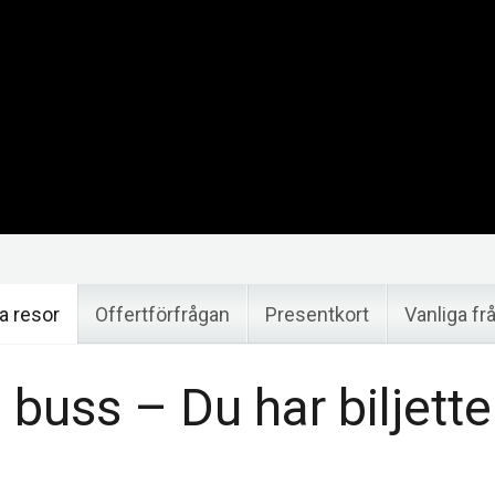
a resor
Offertförfrågan
Presentkort
Vanliga fr
uss – Du har biljetten,