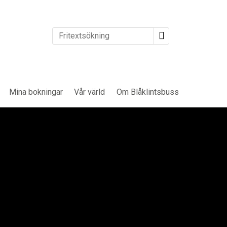
Mina bokningar
Vår värld
Om Blåklintsbuss