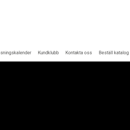
sningskalender
Kundklubb
Kontakta oss
Beställ katalog