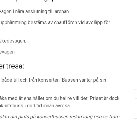
gen i nära anslutning till arenan.
 upphämtning bestäms av chauffören vid avsläpp för
nskedevägen.
evägen.
ertresa:
rt både till och från konserten. Bussen väntar på sin
 åka med åt ena hållet om du hellre vill det. Priset är dock
lintsbuss i god tid innan avresa.
 Säkra din plats på konsertbussen redan idag och se fram