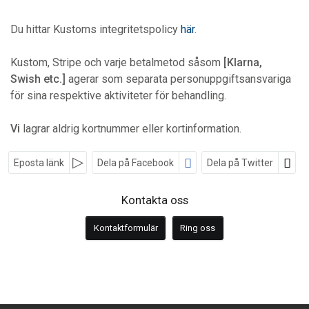
Du hittar Kustoms integritetspolicy
här
.
Kustom, Stripe och varje betalmetod såsom
[Klarna,
Swish etc.]
agerar som separata personuppgiftsansvariga
för sina respektive aktiviteter för behandling.
Vi
lagrar aldrig kortnummer eller kortinformation.
Eposta länk
Dela på Facebook
Dela på Twitter
Sociala medier
Kontakta oss
Kontaktformulär
Ring oss
Nyhetsbrev
Blåklintsbuss AB
Kyrkogatan 30