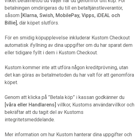
vilket betalmetod du väljer när du genomför ditt köp. För
betalningen omdirigeras du till en betaltjänstleverantör,
såsom
[Klarna, Swish, MobilePay, Vipps, iDEAL och
Billie]
, där köpet slutförs.
För en smidig köpupplevelse inkluderar Kustom Checkout
automatisk ifyllning av dina uppgifter om du har sparat dem
eller tidigare fyllt i dem i Kustom Checkout.
Kustom kommer inte att utföra någon kreditprövning, utan
det kan göras av betalmetoden du har valt för att genomföra
köpet.
Genom att klicka på ”Betala köp” i kassan godkänner du
[våra eller Handlarens]
villkor, Kustoms användarvillkor och
bekräftar att du tagit del av Kustoms
integritetsmeddelande.
Mer information om hur Kustom hanterar dina uppgifter och