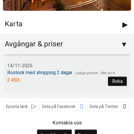
Karta
Avgångar & priser
14/11-2026
Rostock med shopping 2 dagar
Mer än 8
2 450:-
Boka
Eposta länk
Dela på Facebook
Dela på Twitter
Sociala medier
Kontakta oss