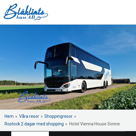
Hem
»
Våra resor
»
Shoppingresor
»
Rostock 2 dagar med shopping
»
Hotel Vienna House Sonne