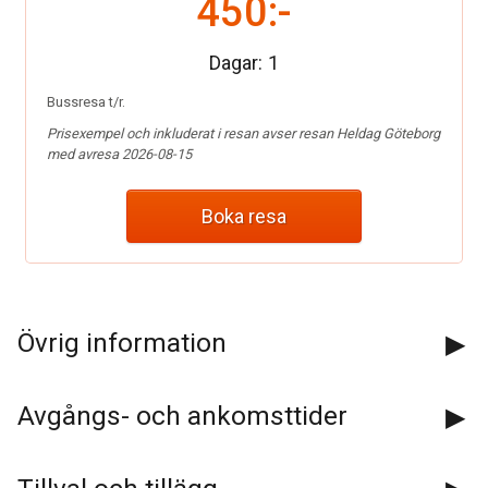
450:-
Dagar:
1
Bussresa t/r.
Prisexempel och inkluderat i resan avser resan Heldag Göteborg
med avresa 2026-08-15
Boka resa
Kontakta oss
Övrig information
Telefon:
0142-121 50
Avgångs- och ankomsttider
E-post:
info@blaklintsbuss.se
Facebook:
Blaklintsbuss