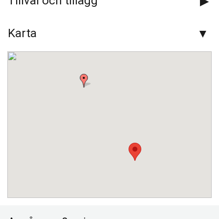
Tillval och tillägg
Instagram:
blaklintsbuss_ab
Karta
Adress:
Blåklintsbuss AB
Kyrkogatan 30
595 30
Mjölby
Kontaktformulär
Ring oss