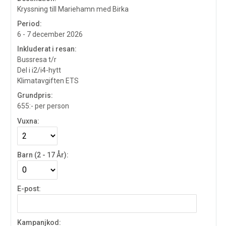
Kryssning till Mariehamn med Birka
Period:
6 - 7 december 2026
Inkluderat i resan:
Bussresa t/r
Del i i2/i4-hytt
Klimatavgiften ETS
Grundpris:
655:-
per person
Vuxna:
Barn (2 - 17 År):
E-post:
Kampanjkod: