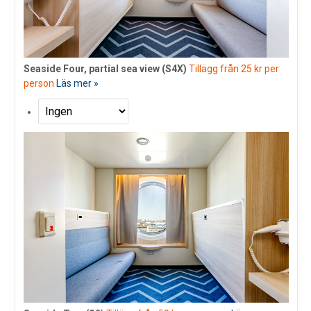
Seaside Four, partial sea view (S4X)
Tillägg från 25 kr per
person
Läs mer »