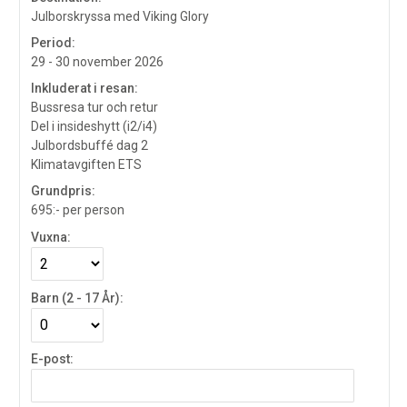
Julborskryssa med Viking Glory
Period:
29 - 30 november 2026
Inkluderat i resan:
Bussresa tur och retur
Del i insideshytt (i2/i4)
Julbordsbuffé dag 2
Klimatavgiften ETS
Grundpris:
695:-
per person
Vuxna:
Barn (2 - 17 År):
E-post: